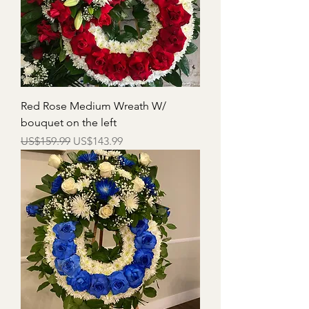
Red Rose Medium Wreath W/
bouquet on the left
一般價格
促銷價格
US$159.99
US$143.99