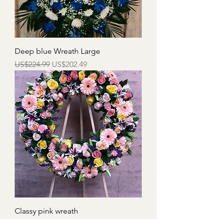
Deep blue Wreath Large
一般價格
促銷價格
US$224.99
US$202.49
Classy pink wreath