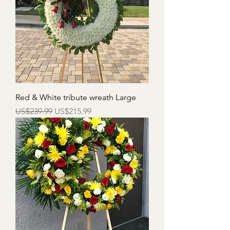
Red & White tribute wreath Large
一般價格
促銷價格
US$239.99
US$215.99