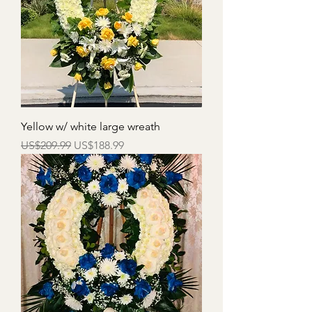
Yellow w/ white large wreath
一般價格
促銷價格
US$209.99
US$188.99