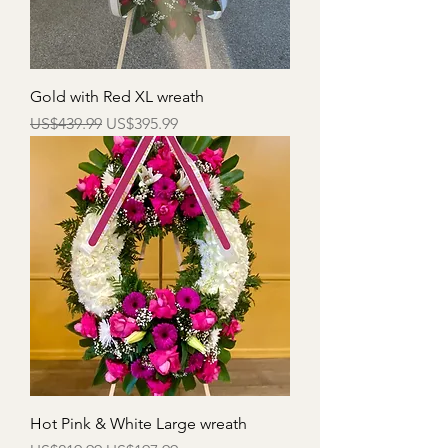
Gold with Red XL wreath
一般價格
促銷價格
US$439.99
US$395.99
Hot Pink & White Large wreath