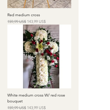
Red medium cross
Precio
Precio de oferta
159,99 US$
143,99 US$
White medium cross W/ red rose
bouquet
Precio
Precio de oferta
159,99 US$
143,99 US$