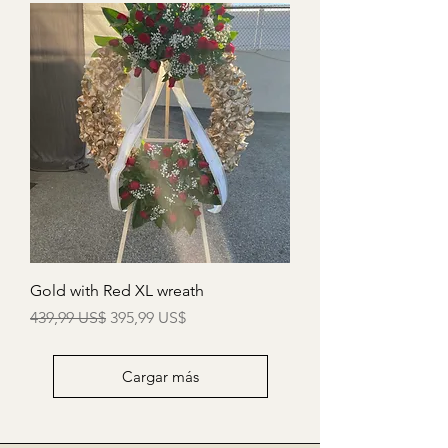
Gold with Red XL wreath
Precio
Precio de oferta
439,99 US$
395,99 US$
Cargar más