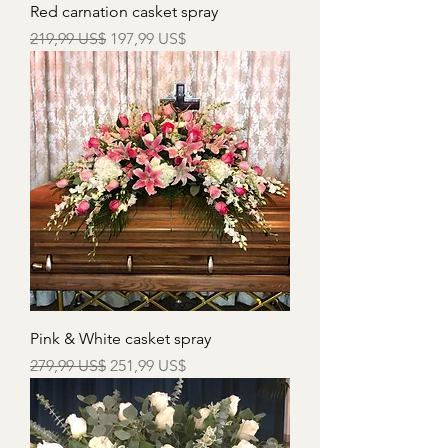
Red carnation casket spray
Precio
Precio de oferta
219,99 US$
197,99 US$
Pink & White casket spray
Precio
Precio de oferta
279,99 US$
251,99 US$