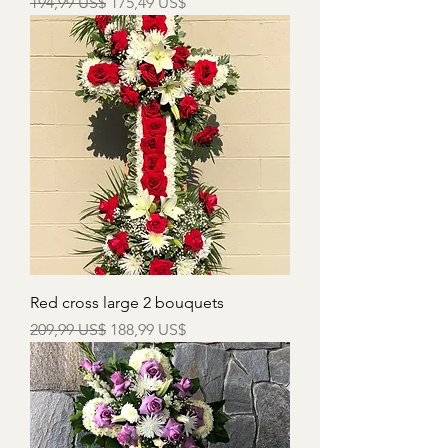
Precio
Precio de oferta
194,99 US$
175,49 US$
Red cross large 2 bouquets
Precio
Precio de oferta
209,99 US$
188,99 US$